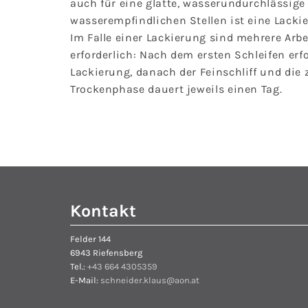
auch für eine glatte, wasserundurchlässige 
wasserempfindlichen Stellen ist eine Lacki
Im Falle einer Lackierung sind mehrere Arbe
erforderlich: Nach dem ersten Schleifen erfo
Lackierung, danach der Feinschliff und die 
Trockenphase dauert jeweils einen Tag.
Kontakt
Felder 144
6943 Riefensberg
Tel.:
+43 664 4305359
E-Mail:
schneider.klaus@aon.at