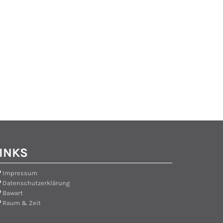
INKS
Impressum

Datenschutzerklärung

Bawart

Raum & Zeit
