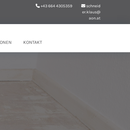
+43 664 4305359
schneid


er.klaus@
aon.at
IONEN
KONTAKT