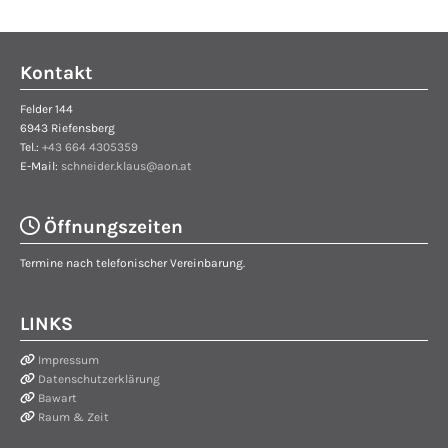
Kontakt
Felder 144
6943 Riefensberg
Tel.:
+43 664 4305359
E-Mail:
schneider.klaus@aon.at

Öffnungszeiten
Termine nach telefonischer Vereinbarung.
LINKS

Impressum

Datenschutzerklärung

Bawart

Raum & Zeit